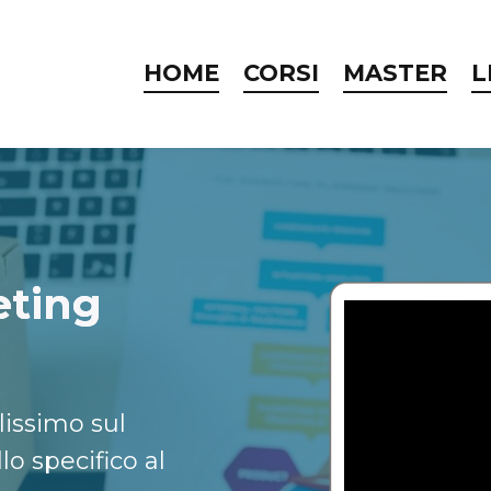
HOME
CORSI
MASTER
L
eting
issimo sul
o specifico al